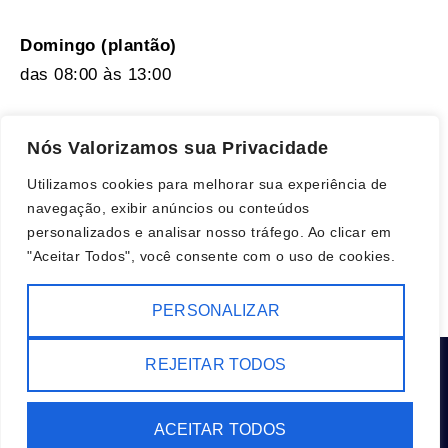
Domingo (plantão)
das 08:00 às 13:00
CONTATOS
Nós Valorizamos sua Privacidade
Utilizamos cookies para melhorar sua experiência de
São José do Rio Preto, SP
navegação, exibir anúncios ou conteúdos
personalizados e analisar nosso tráfego. Ao clicar em
(17) 98824-2993
"Aceitar Todos", você consente com o uso de cookies.
contato@aditivaweb.com.br
PERSONALIZAR
REJEITAR TODOS
AditivaWeb
ACEITAR TODOS
Desenvolvido por SitenaFita