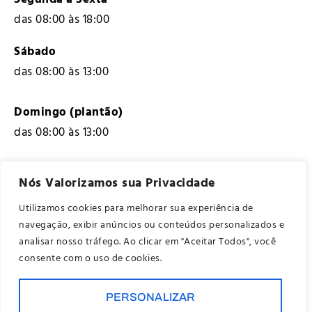
das 08:00 às 18:00
Sábado
das 08:00 às 13:00
Domingo (plantão)
das 08:00 às 13:00
Nós Valorizamos sua Privacidade
CONTATOS
Utilizamos cookies para melhorar sua experiência de
São José do Rio Preto, SP
navegação, exibir anúncios ou conteúdos personalizados e
analisar nosso tráfego. Ao clicar em "Aceitar Todos", você
(17) 98824-2993
consente com o uso de cookies.
contato@aditivaweb.com.br
PERSONALIZAR